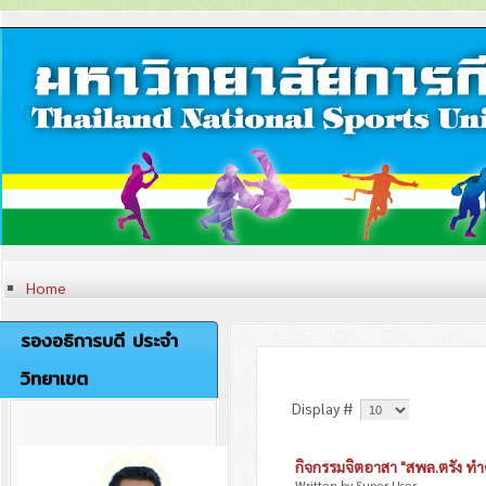
Home
ประวัติวิทยาเขต
หลักสูตรและสาขาที่เปิดสอน
รองอธิการบดี ประจำ
การวิจัย
ภาระกิจของวิทยาเขตตรัง
วิทยาเขต
เครื่องหมายและตราสัญลักษณ์
ปรัชญา วิสัยทัศน์ พันธกิจ
Display #
อัตลักษณ์
เอกลักษณ์
ค่านิยมองค์กร
กิจกรรมจิตอาสา "สพล.ตรัง ทำ
คณะผู้บริหารวิทยาเขตตรัง
Written by Super User