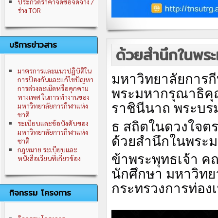
ประกวดราคาจัดซื้อจัดจ้าง /
ร่าง TOR
บริการข่าวสาร
ด้วยสำนึกในพระม
มาตรการและแนวปฏิบัติใน
มหาวิทยาลัยการกี
การป้องกันและแก้ไขปัญหา
การล่วงละเมิดหรือคุกคาม
พระมหากรุณาธิคุณ
ทางเพศ ในการทำงานของ
ราชินีนาถ พระบร
มหาวิทยาลัยการกีฬาแห่ง
ชาติ
ธ สถิตในดวงใจตรา
ระเบียบและข้อบังคับของ
มหาวิทยาลัยการกีฬาแห่ง
ด้วยสำนึกในพระมหา
ชาติ
กฎหมาย ระเบียบและ
ข้าพระพุทธเจ้า ค
หนังสือเวียนที่เกี่ยวข้อง
นักศึกษา มหาวิทย
กระทรวงการท่องเท
กิจกรรม โครงการ