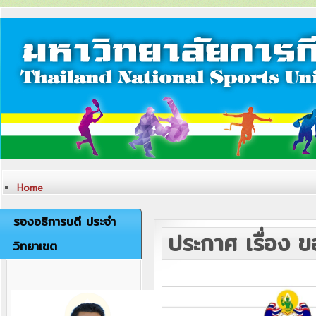
Home
ประวัติวิทยาเขต
หลักสูตรและสาขาที่เปิดสอน
รองอธิการบดี ประจำ
การวิจัย
ประกาศ เรื่อง 
ภาระกิจของวิทยาเขตตรัง
วิทยาเขต
เครื่องหมายและตราสัญลักษณ์
ปรัชญา วิสัยทัศน์ พันธกิจ
อัตลักษณ์
เอกลักษณ์
ค่านิยมองค์กร
คณะผู้บริหารวิทยาเขตตรัง