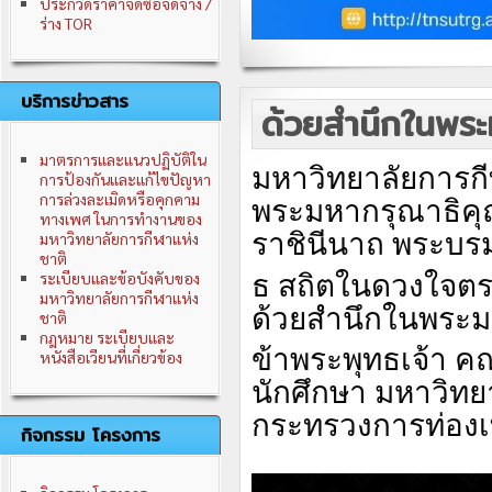
ประกวดราคาจัดซื้อจัดจ้าง /
ร่าง TOR
บริการข่าวสาร
ด้วยสำนึกในพระม
มาตรการและแนวปฏิบัติใน
มหาวิทยาลัยการกี
การป้องกันและแก้ไขปัญหา
การล่วงละเมิดหรือคุกคาม
พระมหากรุณาธิคุณ
ทางเพศ ในการทำงานของ
ราชินีนาถ พระบร
มหาวิทยาลัยการกีฬาแห่ง
ชาติ
ธ สถิตในดวงใจตรา
ระเบียบและข้อบังคับของ
มหาวิทยาลัยการกีฬาแห่ง
ด้วยสำนึกในพระมหา
ชาติ
กฎหมาย ระเบียบและ
ข้าพระพุทธเจ้า ค
หนังสือเวียนที่เกี่ยวข้อง
นักศึกษา มหาวิทย
กระทรวงการท่องเท
กิจกรรม โครงการ