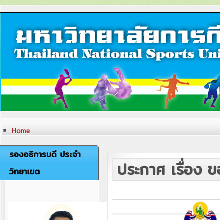
Home
ประวัติวิทยาเขต
หลักสูตรและสาขาที่เปิดสอน
รองอธิการบดี ประจำ
การวิจัย
ประกาศ เรื่อง 
ภาระกิจของวิทยาเขตตรัง
วิทยาเขต
เครื่องหมายและตราสัญลักษณ์
ปรัชญา วิสัยทัศน์ พันธกิจ
อัตลักษณ์
เอกลักษณ์
ค่านิยมองค์กร
คณะผู้บริหารวิทยาเขตตรัง