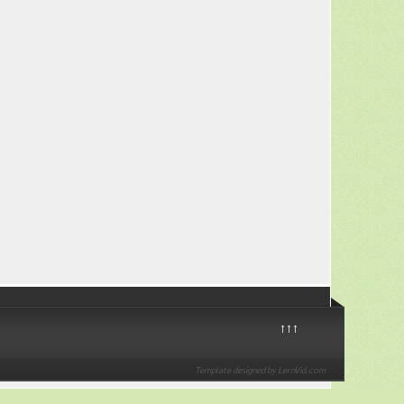
↑↑↑
Template designed by LernVid.com