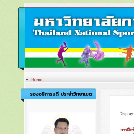
Home
ประวัติวิทยาเขต
หลักสูตรและสาขาที่เปิดสอน
รองอธิการบดี ประจำวิทยาเขต
การวิจัย
ภาระกิจของวิทยาเขตตรัง
เครื่องหมายและตราสัญลักษณ์
ปรัชญา วิสัยทัศน์ พันธกิจ
Display
อัตลักษณ์
เอกลักษณ์
ค่านิยมองค์กร
การฝึก
คณะผู้บริหารวิทยาเขตตรัง