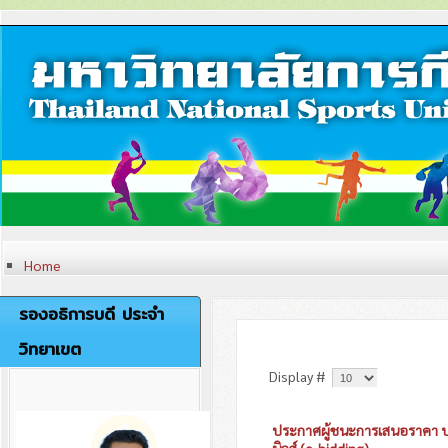
Home
ประวัติวิทยาเขต
หลักสูตรและสาขาที่เปิดสอน
รองอธิการบดี ประจำ
การวิจัย
ภาระกิจของวิทยาเขตตรัง
วิทยาเขต
เครื่องหมายและตราสัญลักษณ์
ปรัชญา วิสัยทัศน์ พันธกิจ
Display #
อัตลักษณ์
เอกลักษณ์
ค่านิยมองค์กร
ประกาศผู้ชนะการเสนอราคา ปร
คณะผู้บริหารวิทยาเขตตรัง