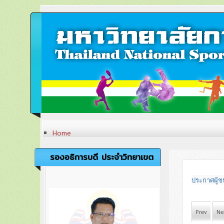
Home
ประวัติวิทยาเขต
หลักสูตรและสาขาที่เปิดสอน
รองอธิการบดี ประจำวิทยาเขต
การวิจัย
ภาระกิจของวิทยาเขตตรัง
เครื่องหมายและตราสัญลักษณ์
ประกาศผู้
ปรัชญา วิสัยทัศน์ พันธกิจ
อัตลักษณ์
เอกลักษณ์
Prev
Ne
ค่านิยมองค์กร
คณะผู้บริหารวิทยาเขตตรัง