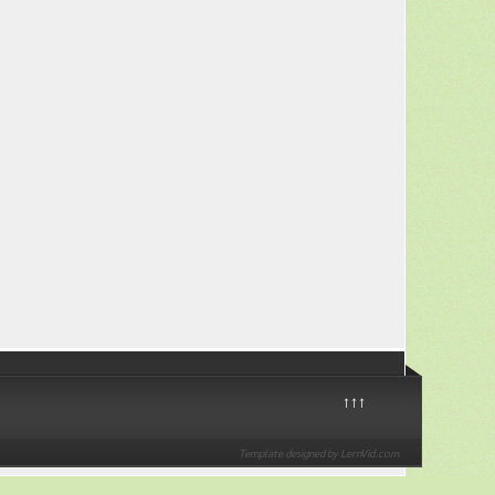
↑↑↑
Template designed by LernVid.com